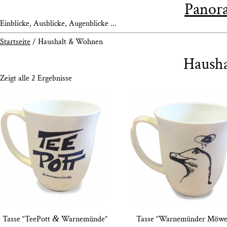
Panora
Einblicke, Ausblicke, Augenblicke ...
Startseite
/ Haushalt & Wohnen
Haush
Zeigt alle 2 Ergebnisse
&
Tas­se “Tee­Pott
Warnemünde”
Tas­se “War­ne­mün­der Möwe