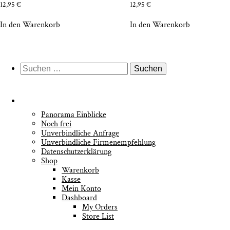
12,95
€
12,95
€
In den Warenkorb
In den Warenkorb
Suche
nach:
Pan­ora­ma Einblicke
Noch frei
Unver­bind­li­che Anfrage
Unver­bind­li­che Firmenempfehlung
Daten­schutz­er­klä­rung
Shop
Waren­korb
Kas­se
Mein Kon­to
Dash­board
My Orders
Store List