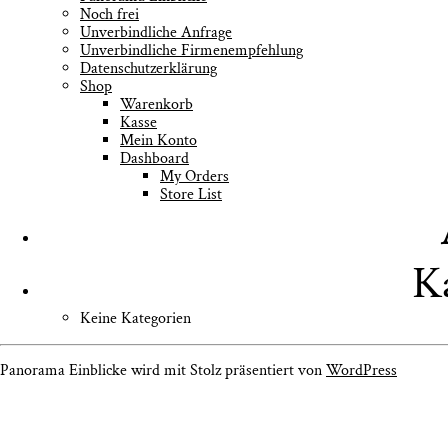
Noch frei
Unver­bind­li­che Anfrage
Unver­bind­li­che Firmenempfehlung
Daten­schutz­er­klä­rung
Shop
Waren­korb
Kas­se
Mein Kon­to
Dash­board
My Orders
Store List
K
Keine Kategorien
Panorama Einblicke wird mit Stolz präsentiert von
WordPress