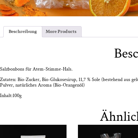
Beschreibung
More Products
Bes
Salz­bon­bons für Atem-Stimme-Hals.
Zuta­ten: Bio-Zucker, Bio-Glu­ko­se­si­rup, 11,7 % Sole (bestehend aus gelö
Pul­ver, natür­li­ches Aro­ma (Bio-Oran­gen­öl)
Inhalt:100g
Ähnlic