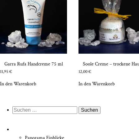
Gar­ra Rufa Hand­creme 75 ml
Soo­le Creme – tro­cke­ne Ha
11,95
€
12,00
€
In den Warenkorb
In den Warenkorb
Suche
nach:
Pan­ora­ma Einblicke