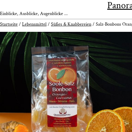
Panora
Einblicke, Ausblicke, Augenblicke ...
Startseite
/
Lebensmittel
/
Süßes & Knabbereien
/ Salz-Bon­bons Ora