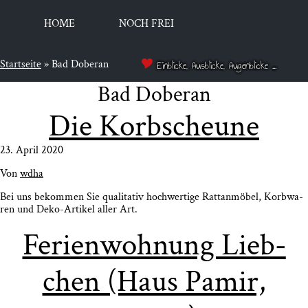
HOME
NOCH FREI
Startseite
»
Bad Doberan
Einblicke, Ausblicke, Augenblicke ...
Bad Doberan
Die Korb­scheu­ne
23. April 2020
Von
wdha
Bei uns bekom­men Sie qua­li­ta­tiv hoch­wer­ti­ge Rat­tan­mö­bel, Korb­wa­
ren und Deko-Arti­kel aller Art.
Feri­en­woh­nung Lieb­
chen (Haus Pamir,