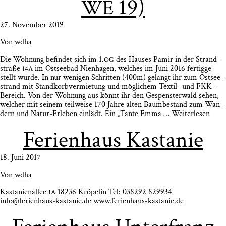
19)
WE
27. November 2019
Von
wdha
Die Woh­nung befin­det sich im 1.
des Hau­ses Pamir in der Strand­
OG
stra­ße
im Ost­see­bad Nien­ha­gen, wel­ches im Juni 2016 fer­tig­ge­
14A
stellt wur­de. In nur weni­gen Schrit­ten (400m) gelangt ihr zum Ost­see­
strand mit Stand­korb­ver­mie­tung und mög­li­chem Tex­­­til- und FKK-
Bereich. Von der Woh­nung aus könnt ihr den Gespens­ter­wald sehen,
wel­cher mit sei­nem teil­wei­se 170 Jah­re alten Baum­be­stand zum Wan­
dern und Natur-Erle­­ben ein­lädt. Ein „Tan­te Emma …
Wei­ter­le­sen
Feri­en­haus Kastanie
18. Juni 2017
Von
wdha
Kas­ta­ni­en­al­lee
18236 Krö­pe­lin Tel: 038292 829934
1A
info@ferienhaus-kastanie.de www.ferienhaus-kastanie.de