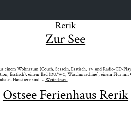
Rerik
Zur See
end aus einem Wohn­raum (Couch, Ses­seln, Ess­tisch,
und Radio-CD-Play
TV
ti­on, Ess­tisch), einem Bad (
/
, Wasch­ma­schi­ne), einem Flur mit 
DU
WC
en­haus. Haus­tie­re sind …
Wei­ter­le­sen
Ost­see Feri­en­haus Rerik