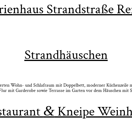
ri­en­haus Strand­stra­ße Re
Strand­häus­chen
ier­ten Wohn- und Schlaf­raum mit Dop­pel­bett, moder­ner Küchen­zei­le mit 
Flur mit Gar­de­ro­be sowie Ter­ras­se im Gar­ten vor dem Häus­chen mit Sit
&
tau­rant
Knei­pe Weinh