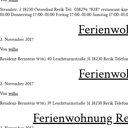
Strand­str. 2 18230 Ost­see­bad Rerik Tel: 038296 78287 restaurant-kn
01:00 Don­ners­tag 17:00–01:00 Frei­tag 17:00–01:00 Sams­tag 17:00–01:
Feri­en­wo
2. November 2017
Von
wdha
Resi­­denz-Bern­stein
40 Leucht­turm­stra­ße 31 18230 Rerik Tele­
WHG
Feri­en­w
2. November 2017
Von
wdha
Resi­­denz-Bern­stein
39 Leucht­turm­stra­ße 31 18230 Rerik Tele­
WHG
Feri­en­woh­nung R