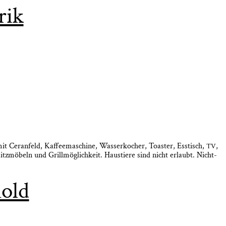
rik
Cer­an­feld, Kaf­fee­ma­schi­ne, Was­ser­ko­cher, Toas­ter, Ess­tisch,
,
TV
z­mö­beln und Grill­mög­lich­keit. Haus­tie­re sind nicht erlaubt. Nicht­
old