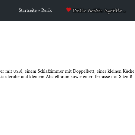
Startseite
»
Rerik
Einblicke, Ausblicke, Augenblicke ...
­er mit
), einem Schlaf­zim­mer mit Dop­pel­bett, einer klei­nen Küche
USB
Gar­de­ro­be und klei­nem Abstell­raum sowie einer Ter­ras­se mit Sitz­mö­