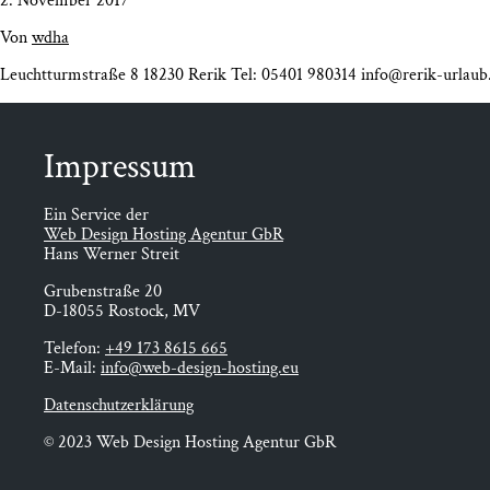
2. November 2017
Von
wdha
Leucht­turm­stra­ße 8 18230 Rerik Tel: 05401 980314 info@rerik-urlau
Impres­sum
Ein Service der
Web Design Hosting Agentur GbR
Hans Werner Streit
Grubenstraße 20
D-18055 Rostock, MV
Telefon:
+49 173 8615 665
E-Mail:
info@web-design-hosting.eu
Datenschutzerklärung
© 2023 Web Design Hosting Agentur GbR