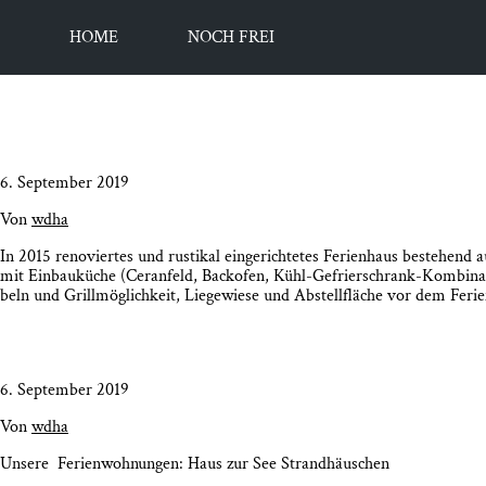
HOME
NOCH FREI
6. September 2019
Von
wdha
In 2015 reno­vier­tes und rus­ti­kal ein­ge­rich­te­tes Feri­en­haus besteh
mit Ein­bau­kü­che (Cer­an­feld, Back­ofen, Kühl-Gefrier­­schrank-Kom­­bi­na­­
beln und Grill­mög­lich­keit, Lie­ge­wie­se und Abstell­flä­che vor dem Feri­
6. September 2019
Von
wdha
Unse­re Feri­en­woh­nun­gen: Haus zur See Strandhäuschen