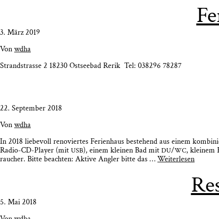
Fe
3. März 2019
Von
wdha
Strand­stras­se 2 18230 Ost­see­bad Rerik Tel: 038296 78287
22. September 2018
Von
wdha
In 2018 lie­be­voll reno­vier­tes Feri­en­haus bestehend aus einem kom­bi­n
Radio-CD-Play­er (mit
), einem klei­nen Bad mit
/
, klei­nem 
USB
DU
WC
rau­cher. Bit­te beach­ten: Akti­ve Ang­ler bit­te das …
Wei­ter­le­sen
Res
5. Mai 2018
Von
wdha