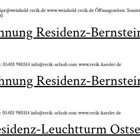
eipe@weinhold-rerik.de www.weinhold-rerik.de Öff­nungs­zei­ten: Sonn­t
00
h­nung Resi­denz-Bern­ste
fon: 05401 980314 info@rerik-urlaub.com www.rerik-kaesler.de
oh­nung Resi­denz-Bern­ste
fon: 05401 980314 info@rerik-urlaub.com www.rerik-kaesler.de
esi­denz-Leucht­turm Ost­s