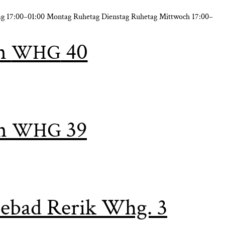
ag 17:00–01:00 Mon­tag Ruhe­tag Diens­tag Ruhe­tag Mitt­woch 17:00–
in
40
WHG
in
39
WHG
ee­bad Rerik Whg. 3