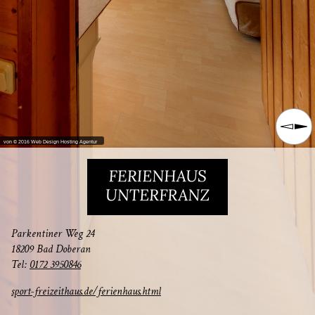
von © 2016 Web Design Hosting Agentur
Par­ken­ti­ner Weg 24
18209 Bad Doberan
Tel:
0172 3950846
sport-freizeithaus.de/ferienhaus.html