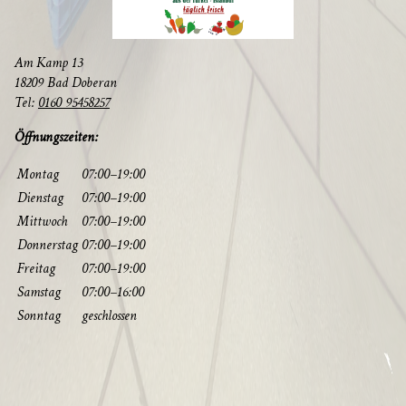
Am Kamp 13
18209 Bad Doberan
Tel:
0160 95458257
Öff­nungs­zei­ten:
Mon­tag
07:00–19:00
Diens­tag
07:00–19:00
Mitt­woch
07:00–19:00
Don­ners­tag
07:00–19:00
Frei­tag
07:00–19:00
Sams­tag
07:00–16:00
Sonn­tag
geschlos­sen